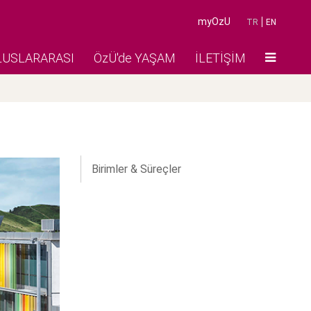
myOzU
TR
EN
LUSLARARASI
ÖzÜ'de YAŞAM
İLETİŞİM
Birimler & Süreçler