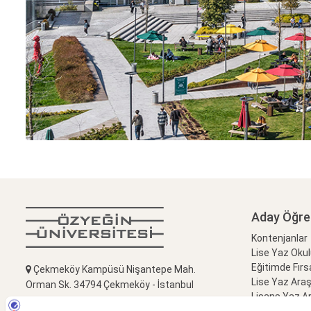
Aday Öğre
Kontenjanlar
Lise Yaz Oku
Eğitimde Fırs
Çekmeköy Kampüsü Nişantepe Mah.
Lise Yaz Ara
Orman Sk. 34794 Çekmeköy - İstanbul
Lisans Yaz A